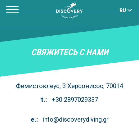
Jump
RU
to
navigation
Back
to
top
СВЯЖИТЕСЬ С НАМИ
Фемистоклеус, 3 Херсонисос, 70014
t.:
+30 2897029337
e.:
info@discoverydiving.gr