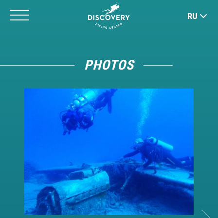
Jump
RU
to
navigation
Back
to
PHOTOS
top