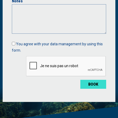
Notes
Data
You agree with your data management by using this
management
form.
*