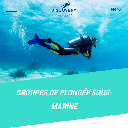
Back
Jump
FR
to
to
top
navigation
GROUPES DE PLONGÉE SOUS-
MARINE