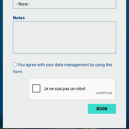
Notes
Data
You agree with your data management by using this
management
form.
*