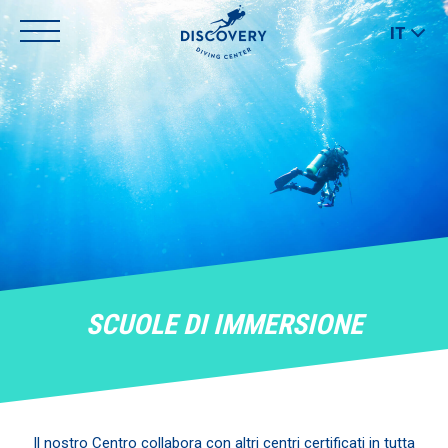
Back
Jump
IT
to
to
top
navigation
SCUOLE DI IMMERSIONE
Il nostro Centro collabora con altri centri certificati in tutta